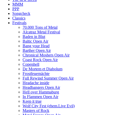
MMM
PPP
Songcheck
Classics
Festivals
70.000 Tons of Metal
Alcatraz Metal Festival
Baden in Blut
Baltic Open Air
Bang your Head
Barther Open Air
Chronical Moshers Open Air
Coast Rock Open Air
Copenhell
De Mortem et Diabolum
Frostfeuernächte
Full Rewind Summer Open Air
Headache inside
Headbangers Open Air
Hell over Hammaburg
In Flammen Open Air
Keep it true
Wolf City Fest (ehem.Live Evil)
Masters of Rock