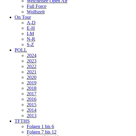
Weichelsee Open Air
Full Force
Wolfszeit
On Tour
A-D
E-H
I-M
N-R
S-Z
POLL
2024
2023
2022
2021
2020
2019
2018
2017
2016
2015
2014
2013
TFTHS
Folgen 1 bis 6
Folgen 7 bis 12