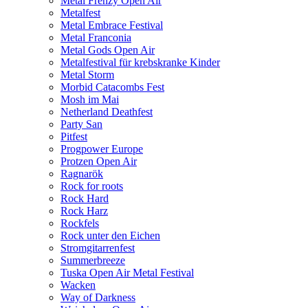
Metal Frenzy Open Air
Metalfest
Metal Embrace Festival
Metal Franconia
Metal Gods Open Air
Metalfestival für krebskranke Kinder
Metal Storm
Morbid Catacombs Fest
Mosh im Mai
Netherland Deathfest
Party San
Pitfest
Progpower Europe
Protzen Open Air
Ragnarök
Rock for roots
Rock Hard
Rock Harz
Rockfels
Rock unter den Eichen
Stromgitarrenfest
Summerbreeze
Tuska Open Air Metal Festival
Wacken
Way of Darkness