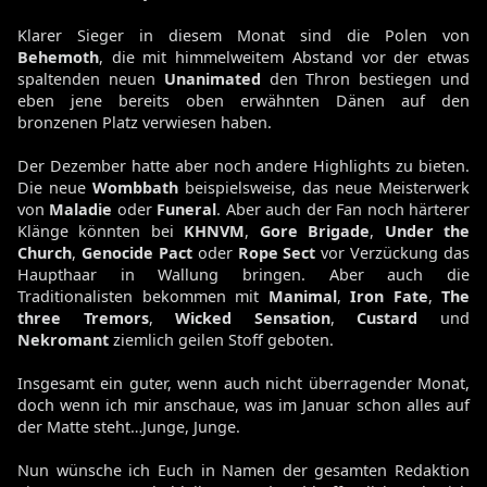
Klarer Sieger in diesem Monat sind die Polen von
Behemoth
, die mit himmelweitem Abstand vor der etwas
spaltenden neuen
Unanimated
den Thron bestiegen und
eben jene bereits oben erwähnten Dänen auf den
bronzenen Platz verwiesen haben.
Der Dezember hatte aber noch andere Highlights zu bieten.
Die neue
Wombbath
beispielsweise, das neue Meisterwerk
von
Maladie
oder
Funeral
. Aber auch der Fan noch härterer
Klänge könnten bei
KHNVM
,
Gore Brigade
,
Under the
Church
,
Genocide Pact
oder
Rope Sect
vor Verzückung das
Haupthaar in Wallung bringen. Aber auch die
Traditionalisten bekommen mit
Manimal
,
Iron Fate
,
The
three Tremors
,
Wicked Sensation
,
Custard
und
Nekromant
ziemlich geilen Stoff geboten.
Insgesamt ein guter, wenn auch nicht überragender Monat,
doch wenn ich mir anschaue, was im Januar schon alles auf
der Matte steht…Junge, Junge.
Nun wünsche ich Euch in Namen der gesamten Redaktion