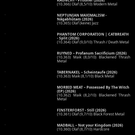
RAUNCHY - Prisoner (2026)
(10.366) Olaf (8,5/10) Modern Metal
NEPTUNIAN MAXIMALISM -
Nāgabhūtaṃ (2026)
(10.365) Olaf (keine) Jazz
PHANTOM CORPORATION | CATBREATH
- Split (2026)
(10.364) Olaf (9,0/10) Thrash / Death Metal
RUYNED – Profanum Sacrificium (2026)
(10.363) Maik (8,0/10) Blackened Thrash
Metal
TABERNAKEL – Scheintaufe (2026)
(10.363) Maik (8,1/10) Black Metal
MORBID MEAT – Possessed By The Witch
(EP) (2026)
(10.362) Maik (8,2/10) Blackened Thrash
Metal
FINSTERFORST - Still (2026)
(10.361) Olaf (9,7/10) Black Forest Metal
MADBALL – Not your Kingdom (2026)
(10.360) Olaf (8,7/10) Hardcore