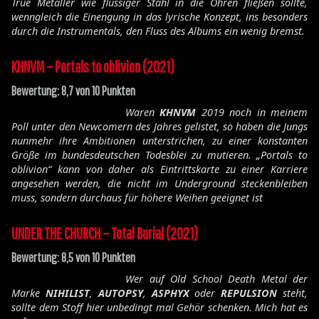
True Metaller wie flüssiger Stahl in die Ohren fließen sollte,
wenngleich die Einengung in das lyrische Konzept, ins besonders
durch die Instrumentals, den Fluss des Albums ein wenig bremst.
KHNVM – Portals to oblivion (2021)
Bewertung: 8,7 von 10 Punkten
Waren
KHNVM
2019 noch in meinem
Poll unter den Newcomern des Jahres gelistet, so haben die Jungs
nunmehr ihre Ambitionen unterstrichen, zu einer konstanten
Größe im bundesdeutschen Todesblei zu mutieren. „Portals to
oblivion“ kann von daher als Eintrittskarte zu einer Karriere
angesehen werden, die nicht im Underground steckenbleiben
muss, sondern durchaus für höhere Weihen geeignet ist
UNDER THE CHURCH – Total Burial (2021)
Bewertung: 8,5 von 10 Punkten
Wer auf Old School Death Metal der
Marke
NIHILIST
,
AUTOPSY
,
ASPHYX
oder
REPULSION
steht,
sollte dem Stoff hier unbedingt mal Gehör schenken. Mich hat es