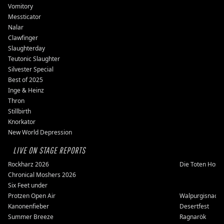
Vomitory
Messticator
Nalar
Clawfinger
Slaughterday
Teutonic Slaughter
Silvester Special
Best of 2025
Inge & Heinz
Thron
Stillbirth
Knorkator
New World Depression
LIVE ON STAGE REPORTS
Rockharz 2026
Die Toten Hose
Chronical Moshers 2026
Six Feet under
Protzen Open Air
Walpurgisnacht
Kanonenfieber
Desertfest
Summer Breeze
Ragnarök