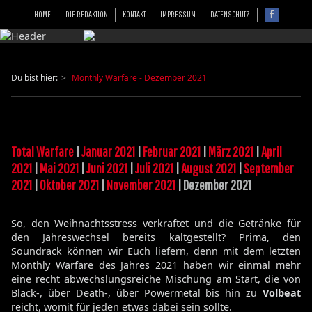
HOME
DIE REDAKTION
KONTAKT
IMPRESSUM
DATENSCHUTZ
Du bist hier:
Monthly Warfare - Dezember 2021
Total Warfare
|
Januar 2021
|
Februar 2021
|
März 2021
|
April
2021
|
Mai 2021
|
Juni 2021
|
Juli 2021
|
August 2021
|
September
2021
|
Oktober 2021
|
November 2021
| Dezember 2021
So, den Weihnachtsstress verkraftet und die Getränke für
den Jahreswechsel bereits kaltgestellt? Prima, den
Soundrack können wir Euch liefern, denn mit dem letzten
Monthly Warfare des Jahres 2021 haben wir einmal mehr
eine recht abwechslungsreiche Mischung am Start, die von
Black-, über Death-, über Powermetal bis hin zu
Volbeat
reicht, womit für jeden etwas dabei sein sollte.