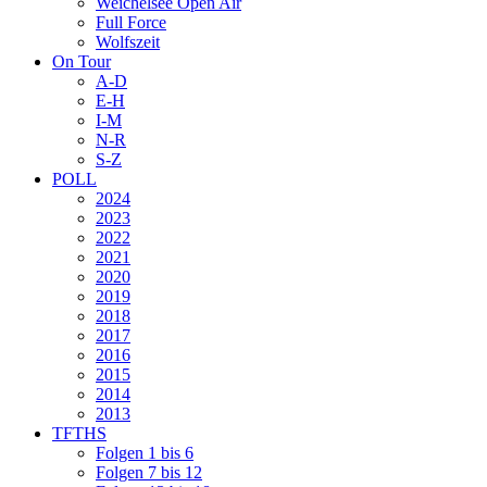
Weichelsee Open Air
Full Force
Wolfszeit
On Tour
A-D
E-H
I-M
N-R
S-Z
POLL
2024
2023
2022
2021
2020
2019
2018
2017
2016
2015
2014
2013
TFTHS
Folgen 1 bis 6
Folgen 7 bis 12