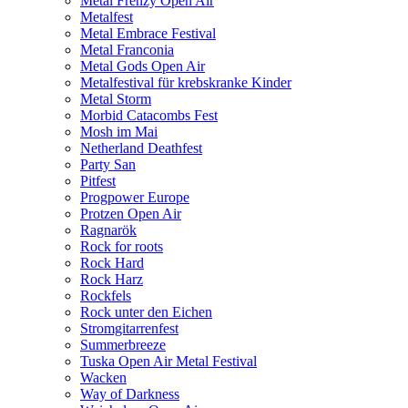
Metal Frenzy Open Air
Metalfest
Metal Embrace Festival
Metal Franconia
Metal Gods Open Air
Metalfestival für krebskranke Kinder
Metal Storm
Morbid Catacombs Fest
Mosh im Mai
Netherland Deathfest
Party San
Pitfest
Progpower Europe
Protzen Open Air
Ragnarök
Rock for roots
Rock Hard
Rock Harz
Rockfels
Rock unter den Eichen
Stromgitarrenfest
Summerbreeze
Tuska Open Air Metal Festival
Wacken
Way of Darkness