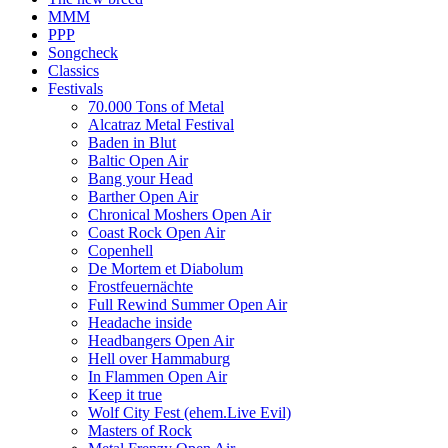
MMM
PPP
Songcheck
Classics
Festivals
70.000 Tons of Metal
Alcatraz Metal Festival
Baden in Blut
Baltic Open Air
Bang your Head
Barther Open Air
Chronical Moshers Open Air
Coast Rock Open Air
Copenhell
De Mortem et Diabolum
Frostfeuernächte
Full Rewind Summer Open Air
Headache inside
Headbangers Open Air
Hell over Hammaburg
In Flammen Open Air
Keep it true
Wolf City Fest (ehem.Live Evil)
Masters of Rock